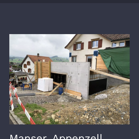
Zeige
grösseres
Bild
Manser, Appenzell