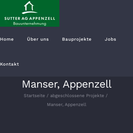
Suche
Home
Über uns
Bauprojekte
Jobs
nach:
Kontakt
Manser, Appenzell
Startseite
abgeschlossene Projekte
Manser, Appenzell