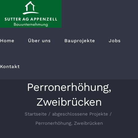
Suche
Home
Über uns
Bauprojekte
Jobs
nach:
Kontakt
Perronerhöhung,
Zweibrücken
Startseite
abgeschlossene Projekte
Perronerhöhung, Zweibrücken