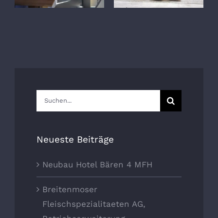
Suche
nach:
Neueste Beiträge
Neubau Hotel Bären 4 MFH
Breitenmoser
Fleischspezialitaeten AG,